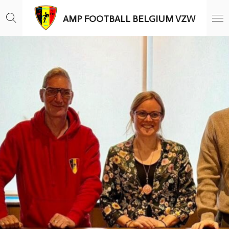
Zum
AMP FOOTBALL BELGIUM VZW
Hauptinhalt
springen